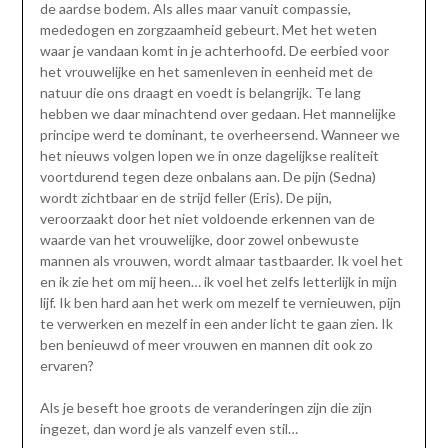
de aardse bodem. Als alles maar vanuit compassie,
mededogen en zorgzaamheid gebeurt. Met het weten
waar je vandaan komt in je achterhoofd. De eerbied voor
het vrouwelijke en het samenleven in eenheid met de
natuur die ons draagt en voedt is belangrijk. Te lang
hebben we daar minachtend over gedaan. Het mannelijke
principe werd te dominant, te overheersend. Wanneer we
het nieuws volgen lopen we in onze dagelijkse realiteit
voortdurend tegen deze onbalans aan. De pijn (Sedna)
wordt zichtbaar en de strijd feller (Eris). De pijn,
veroorzaakt door het niet voldoende erkennen van de
waarde van het vrouwelijke, door zowel onbewuste
mannen als vrouwen, wordt almaar tastbaarder. Ik voel het
en ik zie het om mij heen… ik voel het zelfs letterlijk in mijn
lijf. Ik ben hard aan het werk om mezelf te vernieuwen, pijn
te verwerken en mezelf in een ander licht te gaan zien. Ik
ben benieuwd of meer vrouwen en mannen dit ook zo
ervaren?
Als je beseft hoe groots de veranderingen zijn die zijn
ingezet, dan word je als vanzelf even stil…