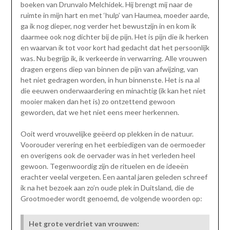
boeken van Drunvalo Melchidek. Hij brengt mij naar de
ruimte in mijn hart en met ‘hulp’ van Haumea, moeder aarde,
ga ik nog dieper, nog verder het bewustzijn in en kom ik
daarmee ook nog dichter bij de pijn. Het is pijn die ik herken
en waarvan ik tot voor kort had gedacht dat het persoonlijk
was. Nu begrijp ik, ik verkeerde in verwarring. Alle vrouwen
dragen ergens diep van binnen de pijn van afwijzing, van
het niet gedragen worden, in hun binnenste. Het is na al
die eeuwen onderwaardering en minachtig (ik kan het niet
mooier maken dan het is) zo ontzettend gewoon
geworden, dat we het niet eens meer herkennen.
Ooit werd vrouwelijke geëerd op plekken in de natuur.
Voorouder verering en het eerbiedigen van de oermoeder
en overigens ook de oervader was in het verleden heel
gewoon. Tegenwoordig zijn de rituelen en de ideeën
erachter veelal vergeten. Een aantal jaren geleden schreef
ik na het bezoek aan zo’n oude plek in Duitsland, die de
Grootmoeder wordt genoemd, de volgende woorden op:
Het grote verdriet van vrouwen: