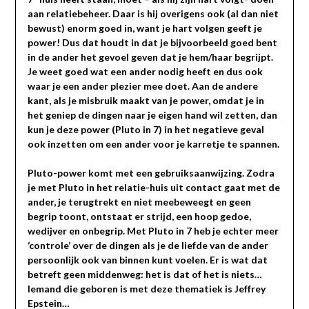
aan relatiebeheer. Daar is hij overigens ook (al dan niet
bewust) enorm goed in, want je hart volgen geeft je
power! Dus dat houdt in dat je bijvoorbeeld goed bent
in de ander het gevoel geven dat je hem/haar begrijpt.
Je weet goed wat een ander nodig heeft en dus ook
waar je een ander plezier mee doet. Aan de andere
kant, als je misbruik maakt van je power, omdat je in
het geniep de dingen naar je eigen hand wil zetten, dan
kun je deze power (Pluto in 7) in het negatieve geval
ook inzetten om een ander voor je karretje te spannen.
Pluto-power komt met een gebruiksaanwijzing. Zodra
je met Pluto in het relatie-huis uit contact gaat met de
ander, je terugtrekt en niet meebeweegt en geen
begrip toont, ontstaat er strijd, een hoop gedoe,
wedijver en onbegrip. Met Pluto in 7 heb je echter meer
‘controle’ over de dingen als je de liefde van de ander
persoonlijk ook van binnen kunt voelen. Er is wat dat
betreft geen middenweg: het is dat of het is niets…
Iemand die geboren is met deze thematiek is Jeffrey
Epstein…