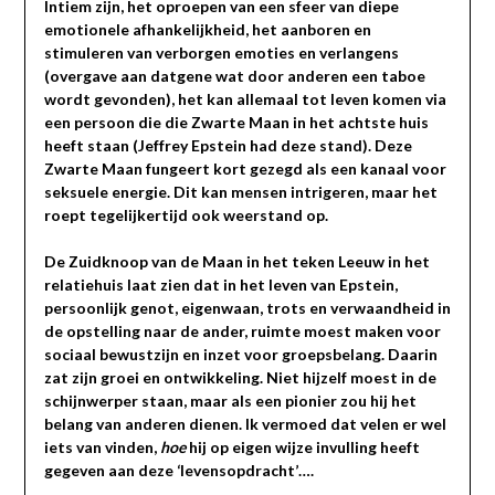
Intiem zijn, het oproepen van een sfeer van diepe
emotionele afhankelijkheid, het aanboren en
stimuleren van verborgen emoties en verlangens
(overgave aan datgene wat door anderen een taboe
wordt gevonden), het kan allemaal tot leven komen via
een persoon die die Zwarte Maan in het achtste huis
heeft staan (Jeffrey Epstein had deze stand). Deze
Zwarte Maan fungeert kort gezegd als een kanaal voor
seksuele energie. Dit kan mensen intrigeren, maar het
roept tegelijkertijd ook weerstand op.
De Zuidknoop van de Maan in het teken Leeuw in het
relatiehuis laat zien dat in het leven van Epstein,
persoonlijk genot, eigenwaan, trots en verwaandheid in
de opstelling naar de ander, ruimte moest maken voor
sociaal bewustzijn en inzet voor groepsbelang. Daarin
zat zijn groei en ontwikkeling. Niet hijzelf moest in de
schijnwerper staan, maar als een pionier zou hij het
belang van anderen dienen. Ik vermoed dat velen er wel
iets van vinden,
hoe
hij op eigen wijze invulling heeft
gegeven aan deze ‘levensopdracht’….