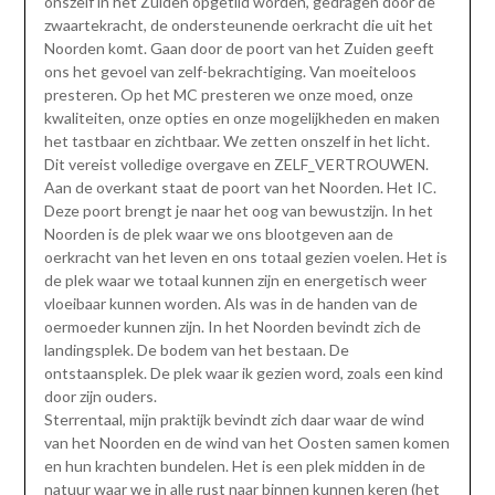
onszelf in het Zuiden opgetild worden, gedragen door de
zwaartekracht, de ondersteunende oerkracht die uit het
Noorden komt. Gaan door de poort van het Zuiden geeft
ons het gevoel van zelf-bekrachtiging. Van moeiteloos
presteren. Op het MC presteren we onze moed, onze
kwaliteiten, onze opties en onze mogelijkheden en maken
het tastbaar en zichtbaar. We zetten onszelf in het licht.
Dit vereist volledige overgave en ZELF_VERTROUWEN.
Aan de overkant staat de poort van het Noorden. Het IC.
Deze poort brengt je naar het oog van bewustzijn. In het
Noorden is de plek waar we ons blootgeven aan de
oerkracht van het leven en ons totaal gezien voelen. Het is
de plek waar we totaal kunnen zijn en energetisch weer
vloeibaar kunnen worden. Als was in de handen van de
oermoeder kunnen zijn. In het Noorden bevindt zich de
landingsplek. De bodem van het bestaan. De
ontstaansplek. De plek waar ik gezien word, zoals een kind
door zijn ouders.
Sterrentaal, mijn praktijk bevindt zich daar waar de wind
van het Noorden en de wind van het Oosten samen komen
en hun krachten bundelen. Het is een plek midden in de
natuur waar we in alle rust naar binnen kunnen keren (het