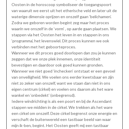
Oosten in de horoscoop symboliseer de toegangspoort
van waaruit we eerst uit het etherische veld en later uit de
waterige dimensie oprijzen en onszelf gaan ’belichamen’.
Zodra we geboren worden begint zeg maar het proces
waarin we onszelf in de ‘vorm’ , op aarde gaan plaatsen. We
stappen via het Oosten het leven in en stappen in ons
‘programma’, het levenswiel. Dit proces kunnen we ook
verbinden met het geboorteproces.
Wanneer we dit proces goed doorlopen dan zou je kunnen
zeggen dat we onze plek innemen, onze identiteit
bevestigen en daardoor ook goed kunnen gronden.
Wanneer we niet goed ‘inchecken’ ontstaat er een gevoel
van onveiligheid. We voelen ons eerder kwetsbaar en zijn
niet zo zeker van onszelf, want we staan dan niet in ons
eigen centrum (cirkel) en voelen ons daarom als het ware
wankel en ‘onbedekt’ (onbegrensd).
Iedere windrichting is als een poort en bij de Ascendant
stappen we midden in de cirkel. We trekken als het ware
een cirkel om onszelf. Deze cirkel begrenst onze energie en
verschaft de buitenwereld een tastbaar beeld van waar
mijn ik-ben, begint. Het Oosten geeft mij een tastbaar