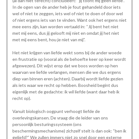
(al dan niet terecht) concludeert: “jij toont mij geen liefde”.
In de ogen van de ander heb je fout gehandeld door iets
wel of niet te zeggen, iets wel of niet te doen of door wel
of niet ergens iets van te vinden. Want ook het ergens niet
mee eens zijn, kan worden vertaald in: “Jij bent het niet
met mij eens, dus jij gelooft mij niet en omdat jij het niet
met mij eens bent, hou je niet van mij”.
Het niet krijgen van liefde wekt soms bij de ander woede
en frustratie op (vooral als de behoefte keer op keer wordt
afgewezen). Dit wijst erop dat we boos worden op hen
waarvan we liefde verlangen, mensen die we dus ergens
diep van binnen eren (achten). Daarbij wordt liefde gezien
als iets waar we recht op hebben. Boosheid begint dus
eigenlijk met de gedachte: ik wil liefde (want daar heb ik
recht op).
Vanuit biologisch oogpunt verhoogt liefde de
overlevingskansen. De vraag die de leider van ons
persoonlijk besturingssysteem (ons
beschermingsmechanisme) zichzelf stelt is dan ook: “ben ik
geliefd?” We zullen immers niet zo snel door een externe