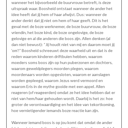
wanneer het bijvoorbeeld de buurvrouw betreft, is deze
uitspraak waar. Boosheid ontstaat wanneer de ander het
idee heeft dat jij hem of haar afwijst. Dus: wanneer de
ander denkt dat jij niet om hem of haar geeft. Dit is het
geval met de boze werknemer, de boze buurvrouw, de boze
vriendin, het boze kind, de boze ongelovige, de boze
gelovige en al die anderen die boos zijn. Allen denken (al
dan niet bewust): “Jij houdt niet van mij en daarom moet jij
‘om’!” Boosheid schreeuwt deze waarheid uit en dat is de
reden waarom kinderen driftbuien hebben, waarom
moeders soms boos zijn op hun puberzonen en dochters,
waarom geweldplegers moorden plegen, waarom
moordenaars worden opgesloten, waarom er aanslagen
worden gepleegd, waarom Jezus werd vermoord en
waarom Eris in de mythe gooide met een appel. Allen
reageren (of reageerden) omdat ze het idee hebben dat er
niet van hem/haar gehouden wordt. Daarbij is het zo: hoe
groter de verontwaardiging en het idee van tekortkoming,
hoe vernietigender iemands boze reactie kan zijn.
Wanneer iemand boos is op jou komt dat omdat de ander