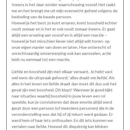
Ineens is het daar zonder waarschuwing vooraf. Het raakt
me en het brengt me uit mijn evenwicht geheel volgens de
bedoeling van de kwade persoon.
Hoewel je het best zo kunt ervaren, komt boosheid echter
nooit zomaar en is het er ook nooit zomaar ineens. Er gaat
altijd een ervaring aan vooraf en is altijd een reactie –
hoewel je het misschien liever niet altijd wilt horen- op
onze eigen manier van doen en laten. Hoe onterecht of
onrechtvaardig omverwerping ook kan aanvoelen, actie
leidt nu eenmaal tot een reactie.
Liefde en boosheid zijn met elkaar verwant. Je hebt vast
wel eens de uitspraak gehoord: ‘alles draait om liefde’. Als
alles in het leven om liefde draait dan moet dit dus ook het
geval zijn met boosheid. Dit klopt! Wanneer je goed kijkt
naar situaties waarbij boosheid in jouw leven een rol
speelde, kun je constateren dat deze emotie altijd werd
geuit door een persoon (of meerdere personen) die in de
veronderstelling was dat hij of zij tekort werd gedaan. Er
werd hem of haar iets onthouden. En dit iets kunnen we
vertalen naar liefde. Hoewel dit diepzinnig kan klinken