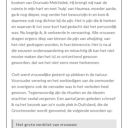
boeken van Drunvalo Melchidek. Hij brengt mij naar de
ruimte in mijn hart en met ‘hulp’ van Haumea, moeder aarde,
ga ik nog dieper, nog verder het bewustzijn in en kom ik
daarmee ook nog dichter bij de pijn. Het is pijn die ik herken
en waarvan ik tot voor kort had gedacht dat het persoonlijk
was. Nu begrijp ik, ik verkeerde in verwarring. Alle vrouwen
dragen ergens diep van binnen de pijn van afwijzing, van
het niet gedragen worden, in hun binnenste. Het is na al
die eeuwen onderwaardering en minachtig (ik kan het niet
mooier maken dan het is) zo ontzettend gewoon
geworden, dat we het niet eens meer herkennen.
Ooit werd vrouwelijke geëerd op plekken in de natuur.
Voorouder verering en het eerbiedigen van de oermoeder
en overigens ook de oervader was in het verleden heel
gewoon. Tegenwoordig zijn de rituelen en de ideeën
erachter veelal vergeten. Een aantal jaren geleden schreef
ik na het bezoek aan zo’n oude plek in Duitsland, die de
Grootmoeder wordt genoemd, de volgende woorden op:
Het grote verdriet van vrouwen: