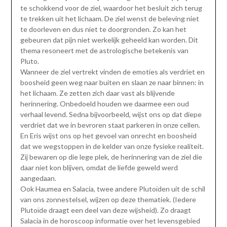
te schokkend voor de ziel, waardoor het besluit zich terug
te trekken uit het lichaam. De ziel wenst de beleving niet
te doorleven en dus niet te doorgronden. Zo kan het
gebeuren dat pijn niet werkelijk geheeld kan worden. Dit
thema resoneert met de astrologische betekenis van
Pluto.
Wanneer de ziel vertrekt vinden de emoties als verdriet en
boosheid geen weg naar buiten en slaan ze naar binnen: in
het lichaam. Ze zetten zich daar vast als blijvende
herinnering. Onbedoeld houden we daarmee een oud
verhaal levend. Sedna bijvoorbeeld, wijst ons op dat diepe
verdriet dat we in bevroren staat parkeren in onze cellen.
En Eris wijst ons op het gevoel van onrecht en boosheid
dat we wegstoppen in de kelder van onze fysieke realiteit.
Zij bewaren op die lege plek, de herinnering van de ziel die
daar niet kon blijven, omdat de liefde geweld werd
aangedaan.
Ook Haumea en Salacia, twee andere Plutoïden uit de schil
van ons zonnestelsel, wijzen op deze thematiek. (Iedere
Plutoïde draagt een deel van deze wijsheid). Zo draagt
Salacia in de horoscoop informatie over het levensgebied