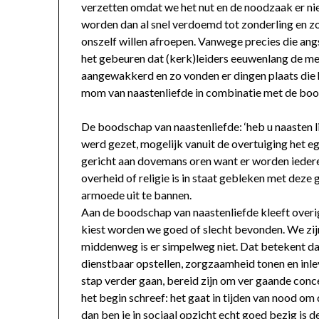
verzetten omdat we het nut en de noodzaak er ni
worden dan al snel verdoemd tot zonderling en zon
onszelf willen afroepen. Vanwege precies die angs
het gebeuren dat (kerk)leiders eeuwenlang de men
aangewakkerd en zo vonden er dingen plaats die h
mom van naastenliefde in combinatie met de boo
De boodschap van naastenliefde: ‘heb u naasten lie
werd gezet, mogelijk vanuit de overtuiging het 
gericht aan dovemans oren want er worden iedere
overheid of religie is in staat gebleken met dez
armoede uit te bannen.
Aan de boodschap van naastenliefde kleeft overi
kiest worden we goed of slecht bevonden. We zij
middenweg is er simpelweg niet. Dat betekent da
dienstbaar opstellen, zorgzaamheid tonen en inl
stap verder gaan, bereid zijn om ver gaande conces
het begin schreef: het gaat in tijden van nood om
dan ben je in sociaal opzicht echt goed bezig is 