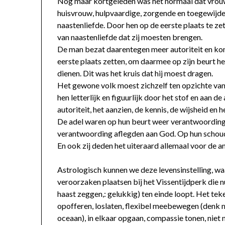
Nog maar kortgeleden was het normaal dat vrouwe
huisvrouw, hulpvaardige, zorgende en toegewijde
naastenliefde. Door hen op de eerste plaats te zett
van naastenliefde dat zij moesten brengen.
De man bezat daarentegen meer autoriteit en kon 
eerste plaats zetten, om daarmee op zijn beurt 
dienen. Dit was het kruis dat hij moest dragen.
Het gewone volk moest zichzelf ten opzichte van
hen letterlijk en figuurlijk door het stof en aan d
autoriteit, het aanzien, de kennis, de wijsheid en
De adel waren op hun beurt weer verantwoording s
verantwoording aflegden aan God. Op hun schoud
En ook zij deden het uiteraard allemaal voor de 
Astrologisch kunnen we deze levensinstelling, w
veroorzaken plaatsen bij het Vissentijdperk die nu
haast zeggen,: gelukkig) ten einde loopt. Het te
opofferen, loslaten, flexibel meebewegen (denk 
oceaan), in elkaar opgaan, compassie tonen, ni