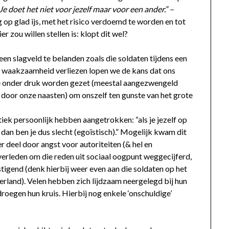
Je doet het niet voor jezelf maar voor een ander.” –
 op glad ijs, met het risico verdoemd te worden en tot
r zou willen stellen is: klopt dit wel?
een slagveld te belanden zoals die soldaten tijdens een
waakzaamheid verliezen lopen we de kans dat ons
e onder druk worden gezet (meestal aangezwengeld
 door onze naasten) om onszelf ten gunste van het grote
tiek persoonlijk hebben aangetrokken: “als je jezelf op
 dan ben je dus slecht (egoïstisch).” Mogelijk kwam dit
 deel door angst voor autoriteiten (& hel en
verleden om die reden uit sociaal oogpunt weggecijferd,
tigend (denk hierbij weer even aan die soldaten op het
erland). Velen hebben zich lijdzaam neergelegd bij hun
droegen hun kruis. Hierbij nog enkele ‘onschuldige’