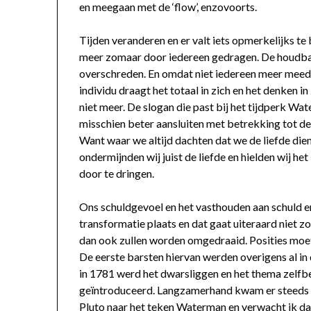
en meegaan met de ‘flow’, enzovoorts.
Tijden veranderen en er valt iets opmerkelijks t
meer zomaar door iedereen gedragen. De houdbaar
overschreden. En omdat niet iedereen meer meedo
individu draagt het totaal in zich en het denken 
niet meer. De slogan die past bij het tijdperk Wa
misschien beter aansluiten met betrekking tot de
Want waar we altijd dachten dat we de liefde die
ondermijnden wij juist de liefde en hielden wij het
door te dringen.
Ons schuldgevoel en het vasthouden aan schuld en
transformatie plaats en dat gaat uiteraard niet zo
dan ook zullen worden omgedraaid. Posities moe
De eerste barsten hiervan werden overigens al in
in 1781 werd het dwarsliggen en het thema zelfbev
geïntroduceerd. Langzamerhand kwam er steeds me
Pluto naar het teken Waterman en verwacht ik dat