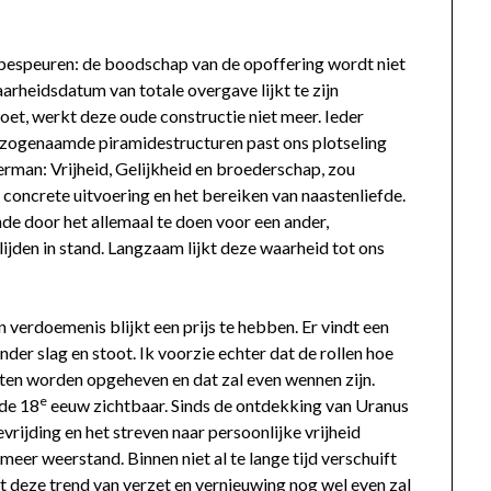
e bespeuren: de boodschap van de opoffering wordt niet
heidsdatum van totale overgave lijkt te zijn
et, werkt deze oude constructie niet meer. Ieder
in zogenaamde piramidestructuren past ons plotseling
terman: Vrijheid, Gelijkheid en broederschap, zou
 concrete uitvoering en het bereiken van naastenliefde.
nde door het allemaal te doen voor een ander,
 lijden in stand. Langzaam lijkt deze waarheid tot ons
 verdoemenis blijkt een prijs te hebben. Er vindt een
nder slag en stoot. Ik voorzie echter dat de rollen hoe
ten worden opgeheven en dat zal even wennen zijn.
e
 de 18
eeuw zichtbaar. Sinds de ontdekking van Uranus
rijding en het streven naar persoonlijke vrijheid
er weerstand. Binnen niet al te lange tijd verschuift
 deze trend van verzet en vernieuwing nog wel even zal