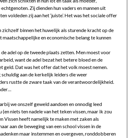
n zich schikten in hun lot en taak als moeder,
 echtgenoten. Zij dienden hun vaders en mannen uit
en voldeden zij aan het ‘juiste’. Het was het sociale offer
zichzelf binnen het huwelijk als sturende kracht op de
het maatschappelijke en economische belang te kunnen
 de adel op de tweede plaats zetten. Men moest voor
e arbeid, want de adel bezat het betere bloed en de
 het geld. Dat was het offer dat het volk moest nemen.
chuldig aan de kerkelijk leiders die weer
ers rustte de zware taak van de verantwoordelijkheid.
ander…
aarbij we onszelf geweld aandoen en onnodig leed
 (en niets ten nadele van het teken vissen, maar ik zou
ken Vissen heeft namelijk te maken met zaken als
maar aan de beweging van een school vissen in de
et nadenken maar instemmen en overgeven, ronddobberen