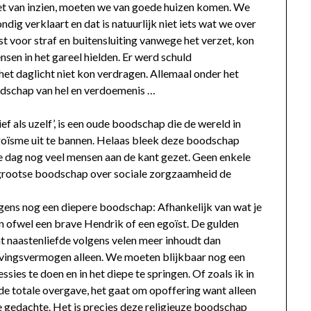
et van inzien, moeten we van goede huizen komen. We
dig verklaart en dat is natuurlijk niet iets wat we over
t voor straf en buitensluiting vanwege het verzet, kon
sen in het gareel hielden. Er werd schuld
et daglicht niet kon verdragen. Allemaal onder het
dschap van hel en verdoemenis …
f als uzelf’, is een oude boodschap die de wereld in
egoïsme uit te bannen. Helaas bleek deze boodschap
 dag nog veel mensen aan de kant gezet. Geen enkele
e grootse boodschap over sociale zorgzaamheid de
gens nog een diepere boodschap: Afhankelijk van wat je
n ofwel een brave Hendrik of een egoïst. De gulden
t naastenliefde volgens velen meer inhoudt dan
evingsvermogen alleen. We moeten blijkbaar nog een
sies te doen en in het diepe te springen. Of zoals ik in
 de totale overgave, het gaat om opoffering want alleen
de gedachte. Het is precies deze religieuze boodschap