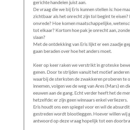
gerichte handelen juist aan.
De vraag die we bij Eris kunnen stellen is: hoe maa
zichtbaar als het onrecht zijn tol begint te eis
onvrede? Hoe komen maatschappelijke, wetenschap
tot elkaar? Kortom hoe pak je onrecht aan, zonde
slaan?
Met de ontdekking van Eris lijkt er een zaadje g
gaan beraden over hoe het anders moet.
Keer op keer raken we verstrikt in groteske bew
genen. Door te strijden vanuit het motief anderen
waarbij de sterksten de zwakkeren proberen te o
innemen, volgen we de weg van Ares (Mars) en die
eeuwen aan de gang. Echt verder heeft het de men
hetzelfde: er zijn geen winnaars enkel verliezers.
Eris houdt ons een spiegel voor en wil de absurdite
gestreden wordt blootleggen. Hoever willen wij ga
antwoord op deze vraag hopelijk tot een doorbra