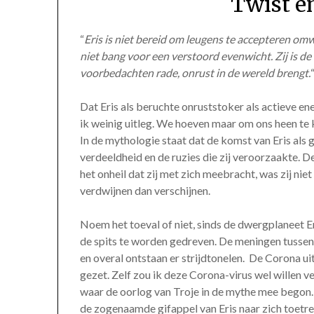
Twist e
“
Eris is niet bereid om leugens te accepteren omwi
niet bang voor een verstoord evenwicht. Zij is de
voorbedachten rade, onrust in de wereld brengt.
Dat Eris als beruchte onruststoker als actieve e
ik weinig uitleg. We hoeven maar om ons heen te ki
In de mythologie staat dat de komst van Eris als
verdeeldheid en de ruzies die zij veroorzaakte. 
het onheil dat zij met zich meebracht, was zij nie
verdwijnen dan verschijnen.
Noem het toeval of niet, sinds de dwergplaneet Er
de spits te worden gedreven. De meningen tusse
en overal ontstaan er strijdtonelen. De Corona ui
gezet. Zelf zou ik deze Corona-virus wel willen v
waar de oorlog van Troje in de mythe mee begon. 
de zogenaamde gifappel van Eris naar zich toetre