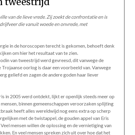
n tweestrijd
lle van de lieve vrede. Zij zoekt de confrontatie en is
 drijfveer die vanuit woede en onvrede, met
“
nergie in de horoscopen terecht is gekomen, behoeft denk
jken om hier het resultaat van te zien.
 godin van tweestrijd werd gevreesd, dit vanwege de
De Trojaanse oorlog is daar een voorbeeld van. Vanwege
t erg geliefd en zagen de andere goden haar liever
is in 2005 werd ontdekt, lijkt er openlijk steeds meer op
n mensen, binnen gemeenschappen veroorzaken splijting
tbraak heeft alles wereldwijd nog eens extra op scherp
ergelijken met de twistappel, de gouden appel van Eris
Veel mensen willen de oplossing en de vernietiging van
kken. En veel mensen spreken zich uit over hoe dat het