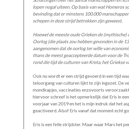
lopen nogal uiteen. Op basis van wat Homeros sch
bevinding dat er minstens 100.000 manschappen a
schepen in deze strijd betrokken zijn geweest.
Hoewel de meeste oude Grieken de (mythische) o
Oorlog (die plaats zou hebben gevonden in de 1
aangenomen dat de oorlog ter wille van economis
thans de meest geaccepteerde datum voor de Tro
rond die tijd de culturen van Kreta, het Griekse 
Ook nu wordt er een strijd gevoerd in een tijd 
teloorgang van culturen lijkt te zijn ingezet. De 
mondkapjes, vaccinaties enzovoorts veroorzaakt 
hiervoor schreef is het opmerkelijk dat Eris in e
voorjaar van 2019 en het is mijn indruk dat het as
geactiveerd. Alsof Eris vanaf dat moment echt g
Eris is een felle strijdster. Maar waar Mars het pe