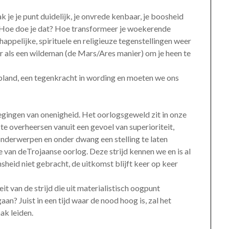
k je je punt duidelijk, je onvrede kenbaar, je boosheid
en? Hoe doe je dat? Hoe transformeer je woekerende
pelijke, spirituele en religieuze tegenstellingen weer
r als een wildeman (de Mars/Ares manier) om je heen te
epland, een tegenkracht in wording en moeten we ons
egingen van onenigheid. Het oorlogsgeweld zit in onze
 te overheersen vanuit een gevoel van superioriteit,
nderwerpen en onder dwang een stelling te laten
 van deTrojaanse oorlog. Deze strijd kennen we en is al
sheid niet gebracht, de uitkomst blijft keer op keer
it van de strijd die uit materialistisch oogpunt
an? Juist in een tijd waar de nood hoog is, zal het
ak leiden.