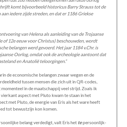
rijft komt bijvoorbeeld historicus Barry Strauss tot de
an iedere zijde streden, en dat er 1186 Griekse
ntvoering van Helena als aanleiding van de Trojaanse
3e of 12e eeuw voor Christus) beschouwden, wordt
che belangen werd gevoerd. Het jaar 1184 v.Chr. is
jaanse Oorlog, omdat ook de archeologie aantoont dat
vasteland en Anatolië teloorgingen.”
waarin de economische belangen zwaar wegen en de
verdeeldheid tussen mensen die zich uit in QR-codes,
momenteel in de maatschappij veel strijd. Zoals ik
en vierkant aspect met Pluto kwam te staan in het
pect met Pluto, de energie van Eris als het ware heeft
oed tot bewustzijn kon komen.
rsoonlijke belang verdedigt, valt Eris het
te
persoonlijk-