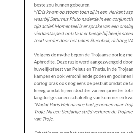
beste zou kunnen gebeuren.
*
(Eris kwam op stoom toen zij in een vierkant as
waarbij Saturnus Pluto naderde in een conjunctie.
tijd actief. Momenteel is er sprake van een omsla
vierkantaspect ontstaat er beetje bij beetje stee
trekt verder door het teken Steenbok, richting Wa
Volgens de mythe begon de Trojaanse oorlog met
Aphrodite. Deze ruzie werd aangezwengeld door E
huwelijksfeest van Peleus en Thetis. In de Trojaa
kampen en ook verschillende goden en godinnen la
oorlog brak ook nog eens de pest uit omdat de 
kreeg omdat hij een dochter van een priester tot
langdurige aaneenschakeling van kommer en kwel
“Nadat Paris Helena mee had genomen naar Troje,
Troje. Na een tienjarige strijd verloren de Trojan
van Troje.
Schattingen over het aantal manschappen en sc