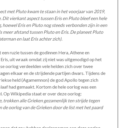
pect met Pluto kwam te staan in het voorjaar van 2019,
 Dit vierkant aspect tussen Eris en Pluto bleef een hele
g, hoewel Eris en Pluto nog steeds verbonden zijn in een
ds meer afstand tussen Pluto en Eris. De planeet Pluto
terman en laat Eris achter zich).
 een ruzie tussen de godinnen Hera, Athene en
ris, uit wraak omdat zij niet was uitgenodigd op het
nse oorlog verdeelden vele helden zich over twee
gen elkaar en de strijdende partijen dwars. Tijdens de
Griekse held (Agamemnon) de god Apollo tegen zich
 slaaf had gemaakt. Kortom de hele oorlog was een
. Op Wikipedia staat er over deze oorlog:
 trokken alle Grieken gezamenlijk ten strijde tegen
en de oorlog van de Grieken door de list met het paard
hepen dat zou hebben deelgenomen aan deze oorlog