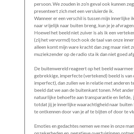
persoon. We zouden in zo’n geval ook kunnen zegge
presenteert zich met een versluierde ik.
Wanneer er een verschil is tussen mijn innerlijke i
naar vrijelijk naar buiten breng, kun je je afvrage
Hoewel het beeld niet zuiver is als ik een verteke
(zij het vervormd) toch ook de taal van onze innerl
alleen komt mijn ware kracht dan zeg maar niet zu
muziekzender op de radio sta ik dan niet goed af
De buitenwereld reageert op het beeld waarmee w
gebrekkige, imperfecte (vertekend) beeld is van de
imperfect), dan zullen we in relatie met anderen
beeld dat we aan de buitenkant tonen. Met ander
natuurlijke behoefte aan transparantie en liefde, 
totdat jij je innerlijke waarachtigheid naar buit
te ontkennen door van je af te bijten of door te vl
Emoties en gedachtes nemen we mee in onze manie
onzekerheden en negatieve overtuigingen ontneme