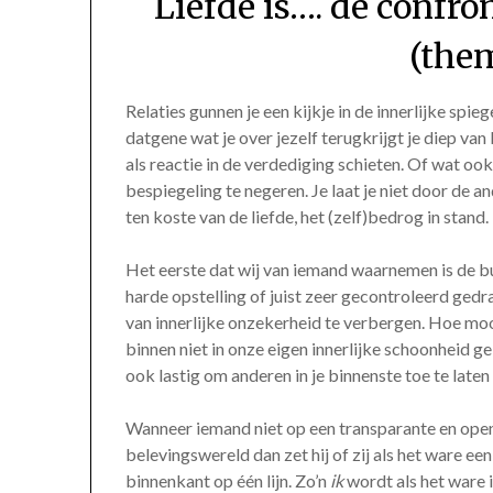
Liefde is…. de confro
(the
Relaties gunnen je een kijkje in de innerlijke spieg
datgene wat je over jezelf terugkrijgt je diep van
als reactie in de verdediging schieten. Of wat ook 
bespiegeling te negeren. Je laat je niet door de 
ten koste van de liefde, het (zelf)bedrog in stand.
Het eerste dat wij van iemand waarnemen is de bui
harde opstelling of juist zeer gecontroleerd ged
van innerlijke onzekerheid te verbergen. Hoe moo
binnen niet in onze eigen innerlijke schoonheid gel
ook lastig om anderen in je binnenste toe te late
Wanneer iemand niet op een transparante en open m
belevingswereld dan zet hij of zij als het ware ee
binnenkant op één lijn. Zo’n
ik
wordt als het ware i