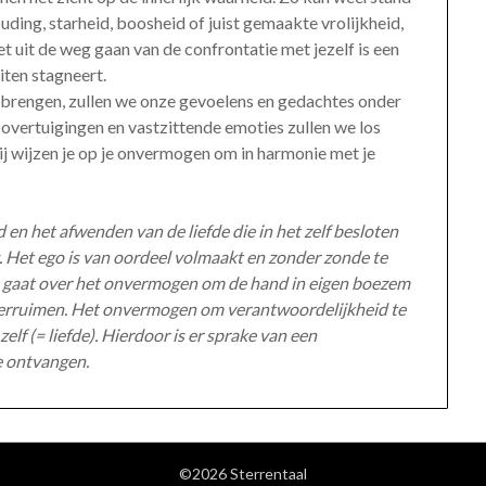
uding, starheid, boosheid of juist gemaakte vrolijkheid,
t uit de weg gaan van de confrontatie met jezelf is een
iten stagneert.
len brengen, zullen we onze gevoelens en gedachtes onder
vertuigingen en vastzittende emoties zullen we los
Zij wijzen je op je onvermogen om in harmonie met je
n het afwenden van de liefde die in het zelf besloten
ng. Het ego is van oordeel volmaakt en zonder zonde te
on gaat over het onvermogen om de hand in eigen boezem
 verruimen. Het onvermogen om verantwoordelijkheid te
lf (= liefde). Hierdoor is er sprake van een
te ontvangen.
©2026 Sterrentaal