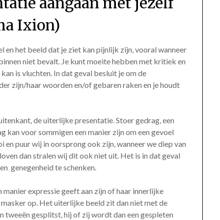
ntatie aangaan met jezelf
ma Ixion)
el en het beeld dat je ziet kan pijnlijk zijn, vooral wanneer
 binnen niet bevalt. Je kunt moeite hebben met kritiek en
kan is vluchten. In dat geval besluit je om de
ander zijn/haar woorden en/of gebaren raken en je houdt
tenkant, de uiterlijke presentatie. Stoer gedrag, een
rag kan voor sommigen een manier zijn om een gevoel
i en puur wij in oorsprong ook zijn, wanneer we diep van
oven dan stralen wij dit ook niet uit. Het is in dat geval
n en genegenheid te schenken.
anier expressie geeft aan zijn of haar innerlijke
n masker op. Het uiterlijke beeld zit dan niet met de
n tweeën gesplitst, hij of zij wordt dan een gespleten