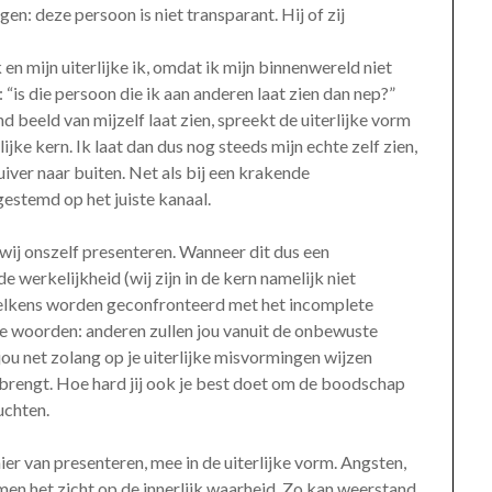
n: deze persoon is niet transparant. Hij of zij
k en mijn uiterlijke ik, omdat ik mijn binnenwereld niet
n: “is die persoon die ik aan anderen laat zien dan nep?”
nd beeld van mijzelf laat zien, spreekt de uiterlijke vorm
ijke kern. Ik laat dan dus nog steeds mijn echte zelf zien,
iver naar buiten. Net als bij een krakende
gestemd op het juiste kanaal.
ij onszelf presenteren. Wanneer dit dus een
 werkelijkheid (wij zijn in de kern namelijk niet
 telkens worden geconfronteerd met het incomplete
e woorden: anderen zullen jou vanuit de onbewuste
jou net zolang op je uiterlijke misvormingen wijzen
en brengt. Hoe hard jij ook je best doet om de boodschap
uchten.
r van presenteren, mee in de uiterlijke vorm. Angsten,
n het zicht op de innerlijk waarheid. Zo kan weerstand