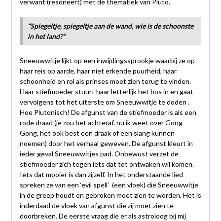
verwant (resoneert) met de thematiek van Pluto.
“Spiegeltje, spiegeltje aan de wand, wie is de schoonste
in het land?”
Sneeuwwitje lijkt op een inwijdingssprookje waarbij ze op
haar reis op aarde, haar niet erkende puurheid, haar
schoonheid en rol als prinses moet zien terug te vinden.
Haar stiefmoeder stuurt haar letterlijk het bos in en gaat
vervolgens tot het uiterste om Sneeuwwitje te doden .
Hoe Plutonisch! De afgunst van de stiefmoeder is als een
rode draad (je zou het achteraf, nu ik weet over Gong
Gong, het ook best een draak of een slang kunnen
noemen) door het verhaal geweven. De afgunst kleurt in
ieder geval Sneeuwwitjes pad. Onbewust verzet de
stiefmoeder zich tegen iets dat tot ontwaken wil komen.
Iets dat mooier is dan zijzelf. In het onderstaande lied
spreken ze van een ‘evil spell’ (een vloek) die Sneeuwwitje
in de greep houdt en gebroken moet zien te worden. Het is
inderdaad de vloek van afgunst die zij moet zien te
doorbreken. De eerste vraag die er als astroloog bij mij