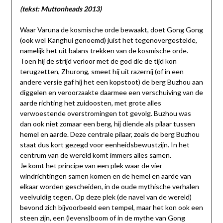
(tekst: Muttonheads 2013)
Waar Varuna de kosmische orde bewaakt, doet Gong Gong
(ook wel Kanghui genoemd) juist het tegenovergestelde,
namelijk het uit balans trekken van de kosmische orde.
Toen hij de strijd verloor met de god die de tijd kon
terugzetten, Zhurong, smeet hij uit razernij (of in een
andere versie gaf hij het een kopstoot) de berg Buzhou aan
diggelen en veroorzaakte daarmee een verschuiving van de
aarde richting het zuidoosten, met grote alles
verwoestende overstromingen tot gevolg. Buzhou was
dan ook niet zomaar een berg, hij diende als pilaar tussen
hemel en aarde. Deze centrale pilaar, zoals de berg Buzhou
staat dus kort gezegd voor eenheidsbewustzijn. In het
centrum van de wereld komt immers alles samen.
Je komt het principe van een plek waar de vier
windrichtingen samen komen en de hemel en aarde van
elkaar worden gescheiden, in de oude mythische verhalen
veelvuldig tegen. Op deze plek (de navel van de wereld)
bevond zich bijvoorbeeld een tempel, maar het kon ook een
steen zijn, een (levens)boom of in de mythe van Gong