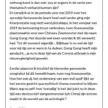
omhoog komt is dan ook: zou er ergens in de verte een
thematisch verband kunnen zijn?
En terwijl ik er in de periode voor mei 2019 over het
sprookje fantaseerde (want heel veel verder ging mijn
interpretatie nog niet) werd plotsklaps, in het voorjaar van
2019 de betovering bruut verbroken, toen Sneeuwwitje
plaatsmaakte voor een Chinees Zeemonster met de naam
Gong Gong. Het duurde wel even voordat ik dit verwerkt
had. Tot dit moment eigenlijk… Blijkbaar is nu wel de tijd
voor mij rijp om er eens in te duiken. Gong Gong heeft mijn
aandacht… ja nu in deze tijd van de Corona uitbraak is mijn
nieuwsgierigheid gewekt.
Eerder plaatste ik intuïtief de hieronder genoemde
songtekst bij dit hemellichaam, toen nog Sneeuwwitje.
Hoe het ook zij, het onderwerp van een ‘evil spell’ lijkt op
het eerste gezicht qua mythisch thema overeind te blijven.
Want zeg nu zelf: hoe ‘toevallig’ is het dat juist nu in deze
tijd een destructief slangenmonster (uit China) zijn entree
maakt in de wereld van de astrologie ?